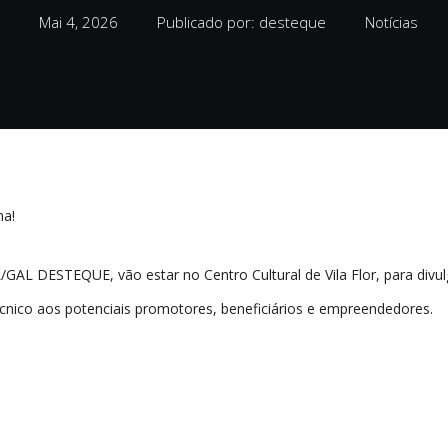
Mai 4, 2026
Publicado por: desteque
Notícias
ma!
GAL DESTEQUE, vão estar no Centro Cultural de Vila Flor, para divul
écnico aos potenciais promotores, beneficiários e empreendedores.