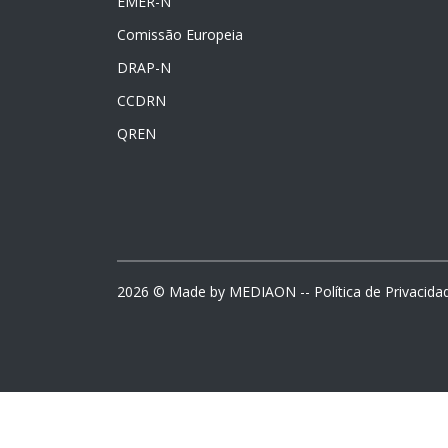
EMER-N
Comissão Europeia
DRAP-N
CCDRN
QREN
2026
© Made by
MEDIAON
--
Política de Privacida