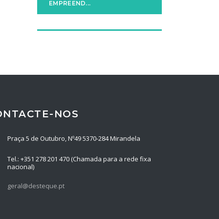
EMPREEND...
ONTACTE-NOS
Praça 5 de Outubro, Nº49 5370-284 Mirandela
Tel.: +351 278 201 470 (Chamada para a rede fixa
nacional)
geral@desteque.pt